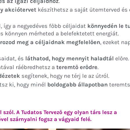
s az igazi céljaidhoz
.
y akciótervet
készíthetsz a saját ütemterved és 
, így a negyedéves főbb céljaidat
könnyedén le t
 és könnyen mérheted a belefektetett energiát.
ározod meg a céljaidnak megfelelően
, ezeket n
saidat, és
láthatod, hogy mennyit haladtál
előre.
atával ráébredhetsz a
teremtő erődre
.
idézetek
segítenek, hogy ne térj le az útról.
sz ki, hogy minél
boldogabb állapotban
teremts
l szól. A Tudatos Tervező egy olyan társ lesz a
l szárnyalni fogsz a vágyaid felé.