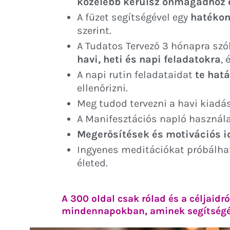
közelebb kerülsz önmagadhoz é
A füzet segítségével egy
hatékon
szerint.
A Tudatos Tervező 3 hónapra szól
havi, heti és napi feladatokra
,
A napi rutin feladataidat
te hat
ellenőrizni.
Meg tudod tervezni a havi kiadá
A Manifesztációs napló használ
Megerősítések és motivációs 
Ingyenes meditációkat próbálhat
életed.
A 300 oldal csak rólad és a céljaidró
mindennapokban, aminek segítségéve