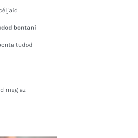
céljaid
udod bontani
aponta tudod
d meg az