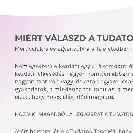
MIÉRT VÁLASZD A TUDAT
Mert célokra és egyensúlyra a Te életedben 
Nem egyszerű elkezdeni egy új életmódot, é
kezdeti lelkesedés nagyon könnyen abbama
nagyon motivált vagy, de aztán egyszer cs
gyakorlatok, a mindennapos tanulás, a medi
érzed, hogy nincs elég időd magadra.
HOZD KI MAGADBÓL A LEGJOBBAT A TUDATO
Azért hoztam létre a Tudatos Tervezőt, hog