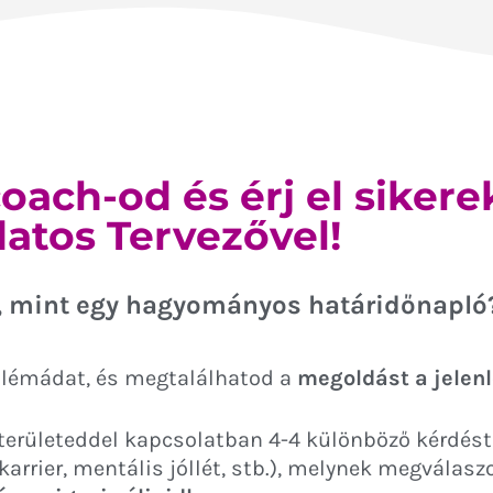
coach-od és érj el sikere
atos Tervezővel!
, mint egy hagyományos határidőnapló
oblémádat, és megtalálhatod a
megoldást a jelenl
erületeddel kapcsolatban 4-4 különböző kérdést 
karrier, mentális jóllét, stb.), melynek megválasz