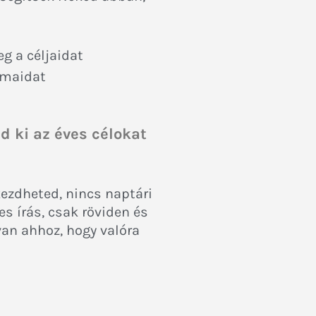
g a céljaidat
lmaidat
d ki az éves célokat
kezdheted, nincs naptári
es írás, csak röviden és
an ahhoz, hogy valóra