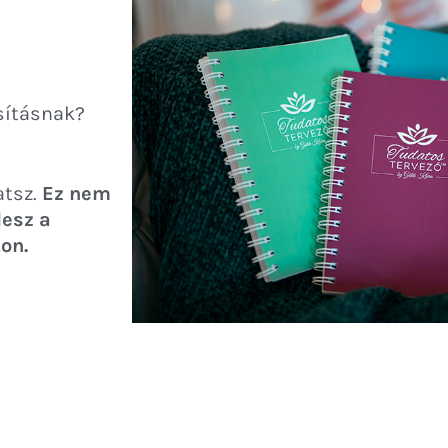
sításnak?
atsz.
Ez nem
lesz a
on.