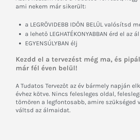
ami nekem már sikerült:
a LEGRÖVIDEBB IDŐN BELÜL valósítsd me
a lehető LEGHATÉKONYABBAN érd el az á
EGYENSÚLYBAN élj
Kezdd el a tervezést még ma, és pipál
már fél éven belül!
A Tudatos Tervezőt az év bármely napján el
évhez kötve. Nincs felesleges oldal, felesleg
tömören a legfontosabb, amire szükséged v
váltsd az álmaidat.