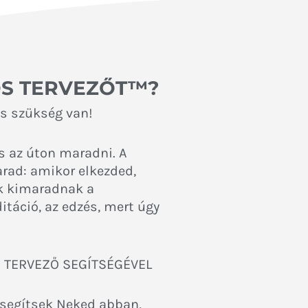
OS TERVEZŐT™?
is szükség van!
s az úton maradni. A
rad: amikor elkezded,
ak kimaradnak a
táció, az edzés, mert úgy
S TERVEZŐ SEGÍTSÉGÉVEL
y segítsek Neked abban,