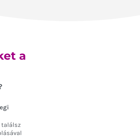
ket a
?
egi
találsz
olásával