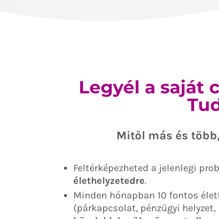
Legyél a saját 
Tud
Mitől más és több
Feltérképezheted a jelenlegi pr
élethelyzetedre
.
Minden hónapban 10 fontos élett
(párkapcsolat, pénzügyi helyzet, 