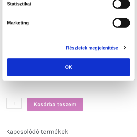
Statisztikai
Heti és havi kitölthető tevékenység napló
Kitölthető, Célokat meghatározó oldalak
Marketing
Kitölthető 10 életterületet meghatározó
témák
Részletek megjelenítése
1
OK
Kosárba teszem
Kapcsolódó termékek