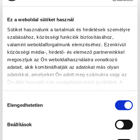
Ez a weboldal sütiket használ
Sütiket használunk a tartalmak és hirdetések személyre
szabásához, közösségi funkciók biztosításához,
Egyéb
valamint weboldalforgalmunk elemzéséhez. Ezenkívül
közösségi média-, hirdető- és elemező partnereinkkel
Tudatos Tervező füzet (1 darab)
megosztjuk az Ön weboldalhasználatra vonatkozó
adatait, akik kombinálhatják az adatokat más olyan
adatokkal, amelyeket Ön adott meg számukra vagy az
Értékelés
1
14 990
Ft
Ön által használt más szolgáltatásokból gyűjtöttek. A
5.00
az 5-
ből,
1 darab Tudatos Tervező füzet:
weboldalon való böngészés folytatásával Ön hozzájárul a
értékelés
sütik használatához.
lila, kék vagy zöld színben, aktuális
Hozzájárulás
alapján
Elengedhetetlen
kiválasztása
készlettől függően
A Tudatos Tervező füzet tartalmaz:
Beállítások
Motivációs idézetek