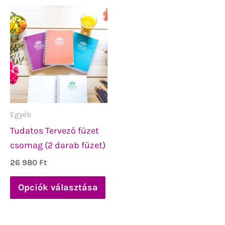
Ennek
a
terméknek
több
variációja
van.
A
változatok
Egyéb
a
Tudatos Tervező füzet
termékoldalon
csomag (2 darab füzet)
választhatók
26 980
Ft
ki
Opciók választása