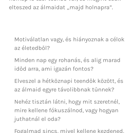
elteszed az álmaidat „majd holnapra”.
Motiválatlan vagy, és hiányoznak a célok
az életedből?
Minden nap egy rohanás, és alig marad
időd arra, ami igazán fontos?
Elveszel a hétköznapi teendők között, és
az álmaid egyre távolibbnak tűnnek?
Nehéz tisztán látni, hogy mit szeretnél,
mire kellene fókuszálnod, vagy hogyan
juthatnál el oda?
Fogalmad sincs, mivel kellene kezdened,