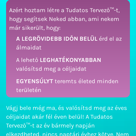
Azért hoztam létre a Tudatos Tervező™-t,
hogy segítsek Neked abban, ami nekem
már sikerült, hogy:
A LEGRÖVIDEBB IDŐN BELÜL
érd el az
álmaidat
A lehető
LEGHATÉKONYABBAN
valósítsd meg a céljaidat
EGYENSÚLYT
teremts életed minden
területén
Vágj bele még ma, és valósítsd meg az éves
céljaidat akár fél éven belül! A Tudatos
Tervező™-t az év bármely napján
elkezdheted, nincs naptári évhez kötve. Nem