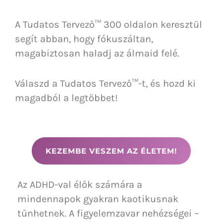
A Tudatos Tervező™ 300 oldalon keresztül
segít abban, hogy fókuszáltan,
magabiztosan haladj az álmaid felé.
Válaszd a Tudatos Tervező™-t, és hozd ki
magadból a legtöbbet!
KEZEMBE VESZEM AZ ÉLETEM!
Az ADHD-val élők számára a
mindennapok gyakran kaotikusnak
tűnhetnek. A figyelemzavar nehézségei –