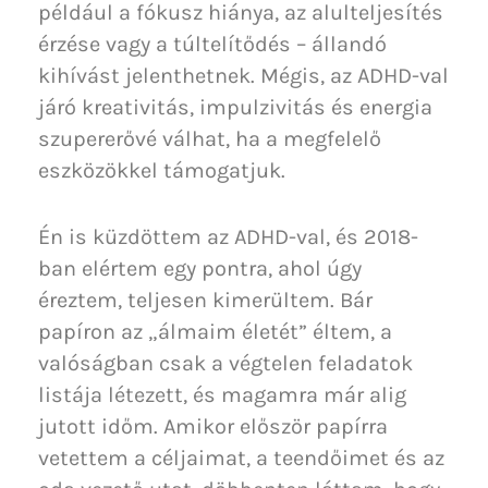
például a fókusz hiánya, az alulteljesítés
érzése vagy a túltelítődés – állandó
kihívást jelenthetnek. Mégis, az ADHD-val
járó kreativitás, impulzivitás és energia
szupererővé válhat, ha a megfelelő
eszközökkel támogatjuk.
Én is küzdöttem az ADHD-val, és 2018-
ban elértem egy pontra, ahol úgy
éreztem, teljesen kimerültem. Bár
papíron az „álmaim életét” éltem, a
valóságban csak a végtelen feladatok
listája létezett, és magamra már alig
jutott időm. Amikor először papírra
vetettem a céljaimat, a teendőimet és az