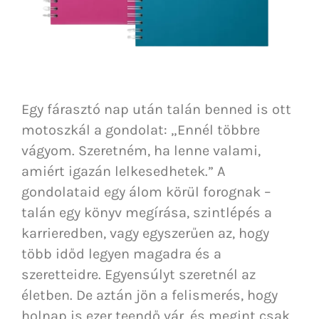
Egy fárasztó nap után talán benned is ott
motoszkál a gondolat: „Ennél többre
vágyom. Szeretném, ha lenne valami,
amiért igazán lelkesedhetek.” A
gondolataid egy álom körül forognak –
talán egy könyv megírása, szintlépés a
karrieredben, vagy egyszerűen az, hogy
több időd legyen magadra és a
szeretteidre. Egyensúlyt szeretnél az
életben. De aztán jön a felismerés, hogy
holnap is ezer teendő vár, és megint csak