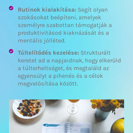
Rutinok kialakítása:
Segít olyan
szokásokat beépíteni, amelyek
személyre szabottan támogatják a
produktivitásod kiaknázását és a
mentális jólléted.
Túltelítődés kezelése:
Strukturált
keretet ad a napjaidnak, hogy elkerüld
a túlterheltséget, és megtaláld az
egyensúlyt a pihenés és a célok
megvalósítása között.