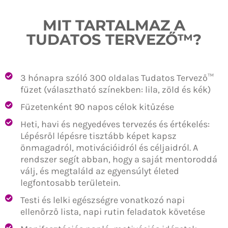
MIT TARTALMAZ A
TUDATOS TERVEZŐ™?
3 hónapra szóló 300 oldalas Tudatos Tervező™
füzet (választható színekben: lila, zöld és kék)
Füzetenként 90 napos célok kitűzése
Heti, havi és negyedéves tervezés és értékelés:
Lépésről lépésre tisztább képet kapsz
önmagadról, motivációidról és céljaidról. A
rendszer segít abban, hogy a saját mentoroddá
válj, és megtaláld az egyensúlyt életed
legfontosabb területein.
Testi és lelki egészségre vonatkozó napi
ellenőrző lista, napi rutin feladatok követése