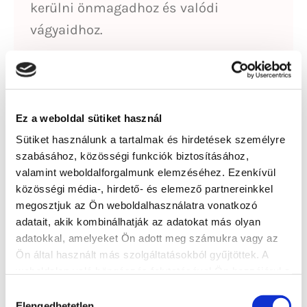
kerülni önmagadhoz és valódi
vágyaidhoz.
Ez a weboldal sütiket használ
Sütiket használunk a tartalmak és hirdetések személyre
Hatékony akciótervek
szabásához, közösségi funkciók biztosításához,
valamint weboldalforgalmunk elemzéséhez. Ezenkívül
Alkoss személyre szabott
közösségi média-, hirdető- és elemező partnereinkkel
akcióterveket, és építs be napi
megosztjuk az Ön weboldalhasználatra vonatkozó
rutinokat, amelyekkel elősegítheted
adatait, akik kombinálhatják az adatokat más olyan
adatokkal, amelyeket Ön adott meg számukra vagy az
céljaid megvalósulását.
Ön által használt más szolgáltatásokból gyűjtöttek. A
weboldalon való böngészés folytatásával Ön hozzájárul a
sütik használatához.
Hozzájárulás
Elengedhetetlen