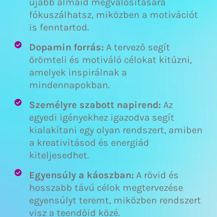
újabb álmaid megvalósítására
fókuszálhatsz, miközben a motivációt
is fenntartod.
Dopamin forrás:
A tervező segít
örömteli és motiváló célokat kitűzni,
amelyek inspirálnak a
mindennapokban.
Személyre szabott napirend:
Az
egyedi igényekhez igazodva segít
kialakítani egy olyan rendszert, amiben
a kreativitásod és energiád
kiteljesedhet.
Egyensúly a káoszban:
A rövid és
hosszabb távú célok megtervezése
egyensúlyt teremt, miközben rendszert
visz a teendőid közé.