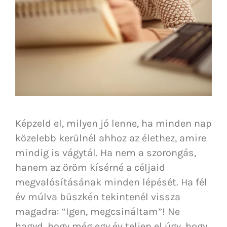
Képzeld el, milyen jó lenne, ha minden nap
közelebb kerülnél ahhoz az élethez, amire
mindig is vágytál. Ha nem a szorongás,
hanem az öröm kísérné a céljaid
megvalósításának minden lépését. Ha fél
év múlva büszkén tekintenél vissza
magadra: “Igen, megcsináltam”! Ne
hagyd, hogy még egy év teljen el úgy, hogy