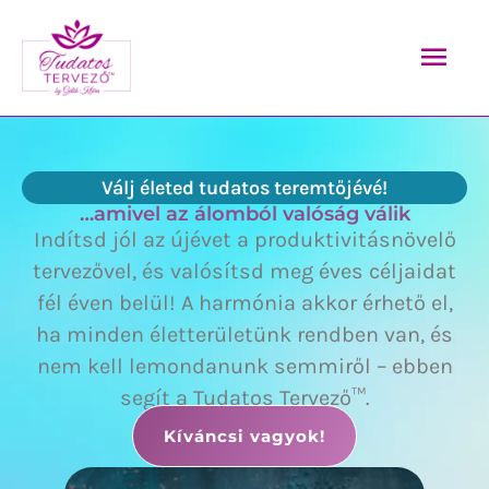
Skip
Mai
to
content
Men
Válj életed tudatos teremtőjévé!
…amivel az álomból valóság válik
Indítsd jól az újévet a produktivitásnövelő
tervezővel, és valósítsd meg éves céljaidat
fél éven belül! A harmónia akkor érhető el,
ha minden életterületünk rendben van, és
nem kell lemondanunk semmiről – ebben
segít a Tudatos Tervező™.
Kíváncsi vagyok!