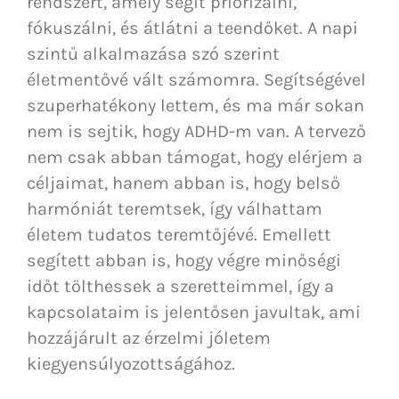
rendszert, amely segít priorizálni,
fókuszálni, és átlátni a teendőket. A napi
szintű alkalmazása szó szerint
életmentővé vált számomra. Segítségével
szuperhatékony lettem, és ma már sokan
nem is sejtik, hogy ADHD-m van. A tervező
nem csak abban támogat, hogy elérjem a
céljaimat, hanem abban is, hogy belső
harmóniát teremtsek, így válhattam
életem tudatos teremtőjévé. Emellett
segített abban is, hogy végre minőségi
időt tölthessek a szeretteimmel, így a
kapcsolataim is jelentősen javultak, ami
hozzájárult az érzelmi jóletem
kiegyensúlyozottságához.