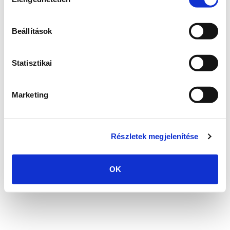
kiválasztása
Emlékezz rám
Belépés
Beállítások
Elfelejtett jelszó?
Statisztikai
Marketing
Részletek megjelenítése
OK