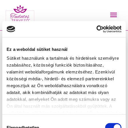
Skip
Mai
to
content
Men
Ez a weboldal sütiket használ
Belépés
Kötelező
Kötelező
Sütiket használunk a tartalmak és hirdetések személyre
szabásához, közösségi funkciók biztosításához,
valamint weboldalforgalmunk elemzéséhez. Ezenkívül
közösségi média-, hirdető- és elemező partnereinkkel
Felhasználónév vagy Email cím
*
megosztjuk az Ön weboldalhasználatra vonatkozó
adatait, akik kombinálhatják az adatokat más olyan
adatokkal, amelyeket Ön adott meg számukra vagy az
Jelszó
*
Ön által használt más szolgáltatásokból gyűjtöttek. A
weboldalon való böngészés folytatásával Ön hozzájárul a
sütik használatához.
Hozzájárulás
Elengedhetetlen